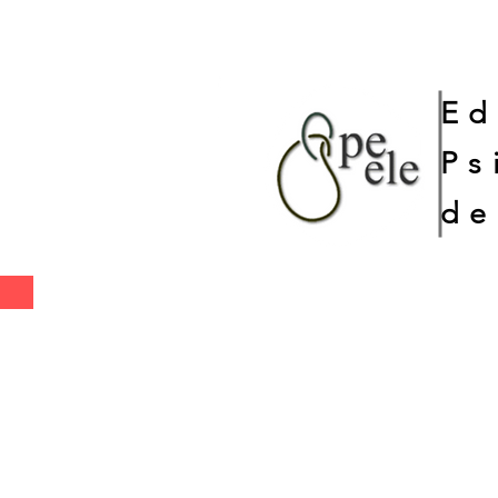
Ed
Ps
de