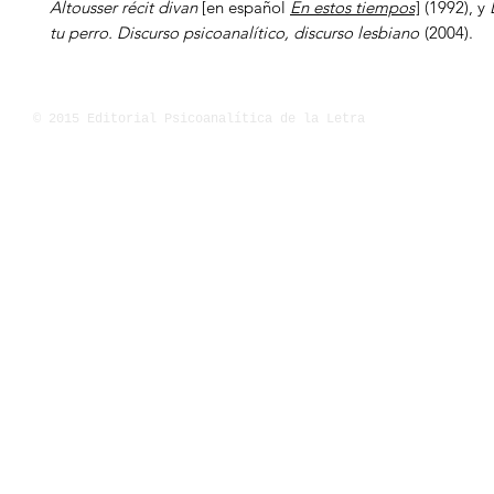
Altousser récit divan
[en español
En estos tiempos
]
(1992), y
tu perro. Discurso psicoanalítico, discurso lesbiano
(2004).
© 2015 Editorial Psicoanalítica de la Letra