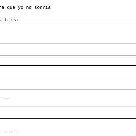
ra que yo no sonría
alítica
...
e la Letra
EPEELE