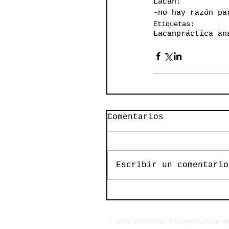
Lacan:
-no hay razón pa
Etiquetas:
Lacan
práctica an
Comentarios
Escribir un comentario
© 2015 Editorial Psicoanalítica d